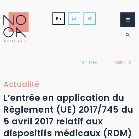
Skip
to
content
en
Cabinet
Expertises
International
Actualités
Préc.
Suiv.
Actualité
L’entrée en application du
Règlement (UE) 2017/745 du
5 avril 2017 relatif aux
dispositifs médicaux (RDM)